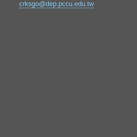
crksgo@dep.pccu.edu.tw