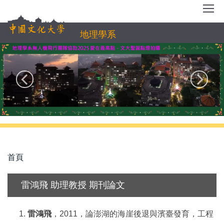
跳
到
主
地理學系
要
內
容
區
首頁
雷鴻飛 助理教授 期刊論文
雷鴻飛
，
2011
，論澎湖的海崖後退與濱臺發育，工程