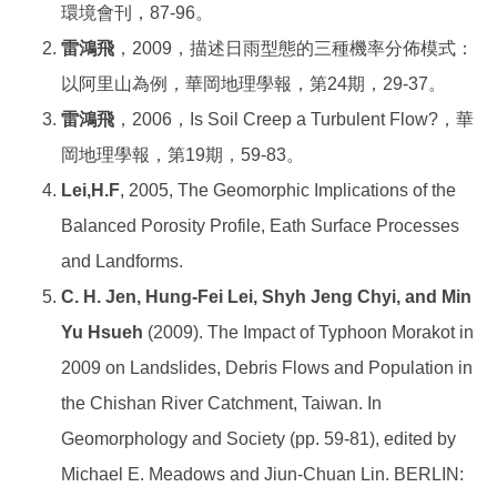
環境會刊，
87-96
。
雷鴻飛
，
2009
，描述日雨型態的三種機率分佈模式：
以阿里山為例，華岡地理學報，第
24
期，
29-37
。
雷鴻飛
，
2006
，
Is Soil Creep a Turbulent Flow?
，華
岡地理學報，第
19
期，
59-83
。
Lei,H.F
, 2005, The Geomorphic Implications of the
Balanced Porosity Profile, Eath Surface Processes
and Landforms.
C. H. Jen, Hung-Fei Lei, Shyh Jeng Chyi, and Min
Yu Hsueh
(2009). The Impact of Typhoon Morakot in
2009 on Landslides, Debris Flows and Population in
the Chishan River Catchment, Taiwan. In
Geomorphology and Society (pp. 59-81), edited by
Michael E. Meadows and Jiun-Chuan Lin. BERLIN: