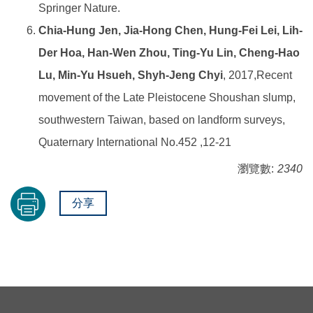
Springer Nature.
Chia-Hung Jen, Jia-Hong Chen, Hung-Fei Lei, Lih-
Der Hoa, Han-Wen Zhou, Ting-Yu Lin, Cheng-Hao
Lu, Min-Yu Hsueh, Shyh-Jeng Chyi
, 2017,Recent
movement of the Late Pleistocene Shoushan slump,
southwestern Taiwan, based on landform surveys,
Quaternary International No.452 ,12-21
瀏覽數:
2340
分享