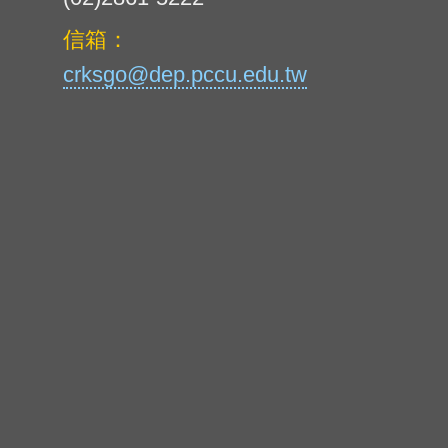
信箱：
crksgo@dep.pccu.edu.tw