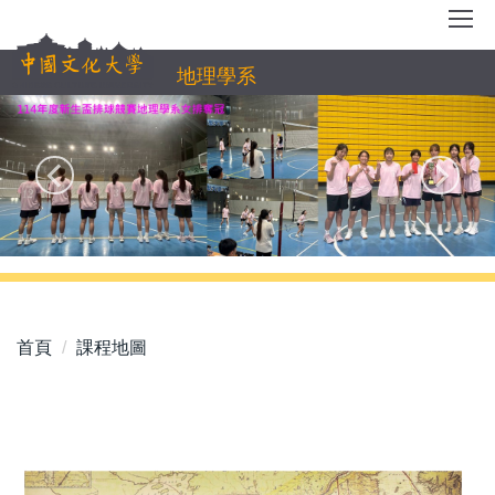
跳
到
主
地理學系
要
內
容
區
首頁
課程地圖