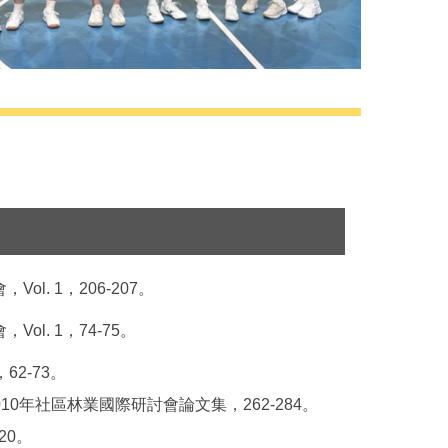
會，
Vol. 1
，
206-207
。
會，
Vol. 1
，
74-75
。
，
62-73
。
010
年社區林業國際研討會論文集，
262-284
。
20
。