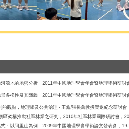
內河源地的地勢分析，
2011
年中國地理學會年會暨地理學術研討
地景多樣性及其隱義，
2011
年中國地理學會年會暨地理學術研討
判的觀點，地理學及公共治理
-
王鑫
/
張長義教授榮退紀念研討會
護區架構推動社區林業之研究，
2010
年社區林業國際研討會，
2
模式：以阿里山為例，
2009
年中國地理學會學術論文發表會，
19-