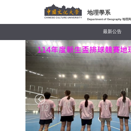
跳
到
地理學系
主
Department of Geography
要
最新公告
內
容
區