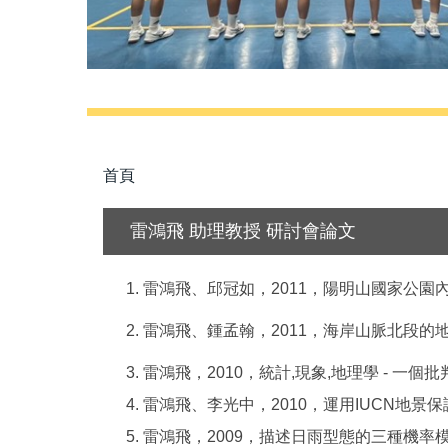
首頁
雷鴻飛 助理教授 研討會論文
雷鴻飛、邱冠如，
2011
，陽明山國家公園
雷鴻飛、鍾孟翰，
2011
，海岸山脈北段的
雷鴻飛，
2010
，統計
,
現象
,
地理學
-
一個批
雷鴻飛、李光中，
2010
，運用
IUCN
地景保
雷鴻飛，
2009
，描述日雨型態的三種機率