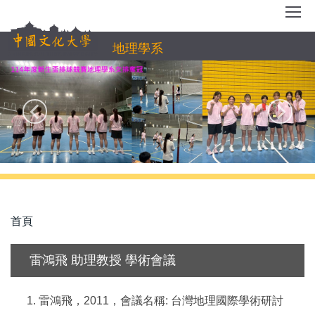
跳
到
主
地理學系
要
內
容
區
首頁
雷鴻飛 助理教授 學術會議
雷鴻飛，
2011
，會議名稱
:
台灣地理國際學術研討