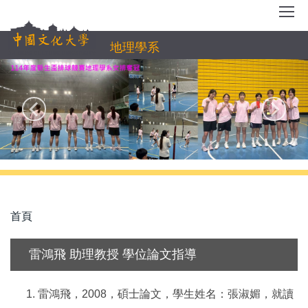
跳
到
主
地理學系
要
內
容
區
首頁
雷鴻飛 助理教授 學位論文指導
雷鴻飛，
2008
，碩士論文，學生姓名：張淑媚，就讀