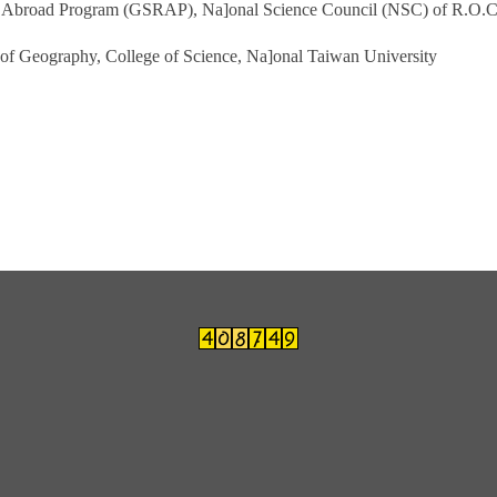
broad Program (GSRAP), Na]onal Science Council (NSC) of R.O.C. (
 Geography, College of Science, Na]onal Taiwan University