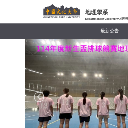
跳
到
地理學系
主
Department of Geography
要
最新公告
內
容
區