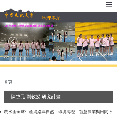
跳
到
主
地理學系
要
內
容
區
首頁
陳致元 副教授 研究計畫
農水產全球生產網絡與自然：環境認證、智慧農業與田間照