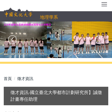
跳
到
主
地理學系
要
內
容
區
首頁
徵才資訊
徵才資訊-國立臺北大學都市計劃研究所】誠徵
計畫專任助理