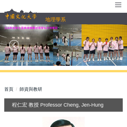
跳
到
主
地理學系
要
內
容
區
首頁
師資與教研
程仁宏 教授 Professor Cheng, Jen-Hung