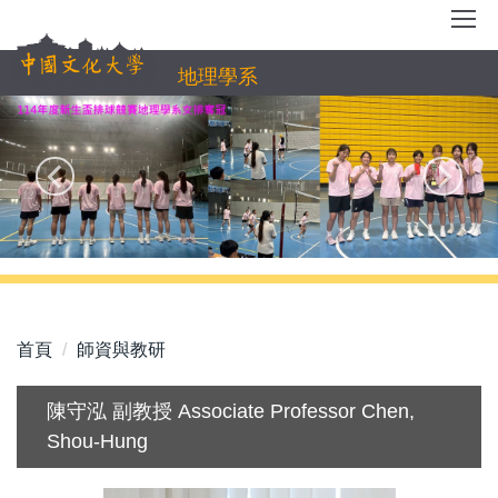
跳
到
主
地理學系
要
內
容
區
首頁
師資與教研
陳守泓 副教授 Associate Professor Chen,
Shou-Hung