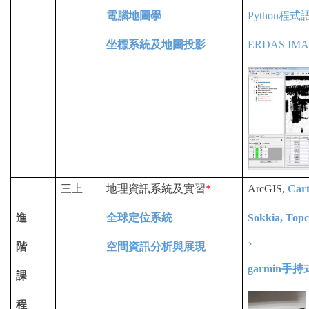
電腦地圖學
Python
程式
坐標系統及地圖投影
ERDAS IM
三上
地理資訊系統及實習
*
ArcGIS,
Car
進
全球定位系統
Sokkia, Top
、
階
空間資訊分析與展現
garmin
手持
課
程