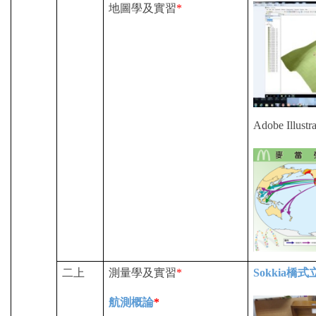
地圖學及實習
*
Adobe Illustra
二上
測量學及實習
*
Sokkia
橋式
航測概論
*