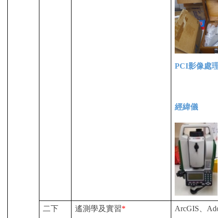
PCI
影像處
經緯儀
二下
遙測學及實習
*
ArcGIS
、Adob