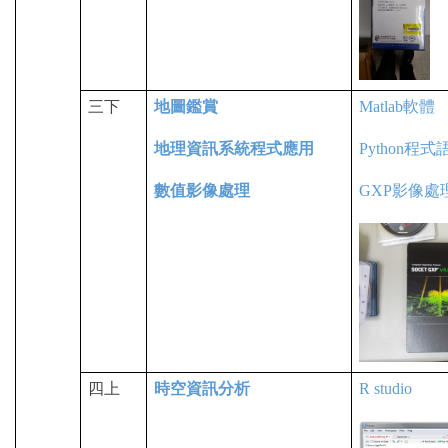
三下
地圖鑑賞
Matlab
軟體
地理資訊系統程式應用
Python
程式
數值影像處理
GXP
影像處
四上
時空資訊分析
R studio