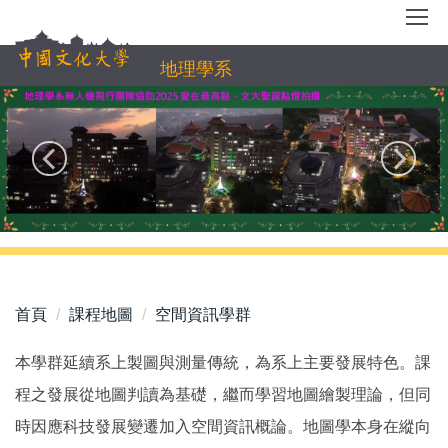
跳
到
主
地理學系
要
內
容
區
首頁
課程地圖
空間資訊學群
本學群延續系上製圖與測量傳統，為系上主要發展特色。課
程之發展從地圖判讀為基礎，繼而學習地圖繪製理論，但同
時因應科技發展變遷加入空間資訊概論。地圖學本身在縱向